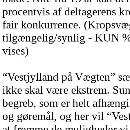
procentvis af deltagerens k
fair konkurrence. (Kropsvægt
tilgængelig/synlig - KUN % 
vises)
“Vestjylland på Vægten” sæt
ikke skal være ekstrem. Sun
begreb, som er helt afhæng
og gøremål, og her vil “Ves
at fremme de muligheder vi a