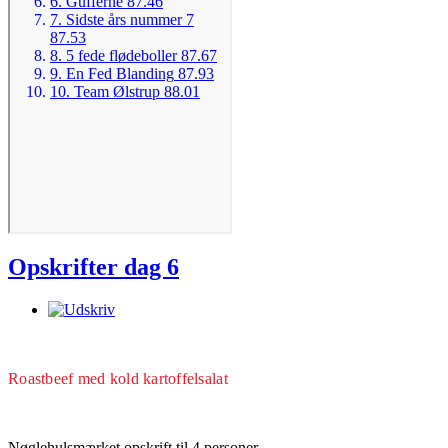
Opskrifter dag 6
Roastbeef med kold kartoffelsalat
Nøglehulsmærket opskrift til 4 personer