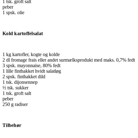
1 tsk. groft salt
peber
1 spsk. olie
Kold kartoffelsalat
1 kg kartofler, kogte og kolde
2 dl fromage frais eller andet surmælksprodukt med maks. 0,7% fedt
3 spsk. mayonnaise, 80% fedt
1 lille finthakket hvidt salatløg
2 spsk. finthakket dild
1 tsk. dijonsennep
½ tsk. sukker
1 tsk. groft salt
peber
250 g radiser
Tilbehør