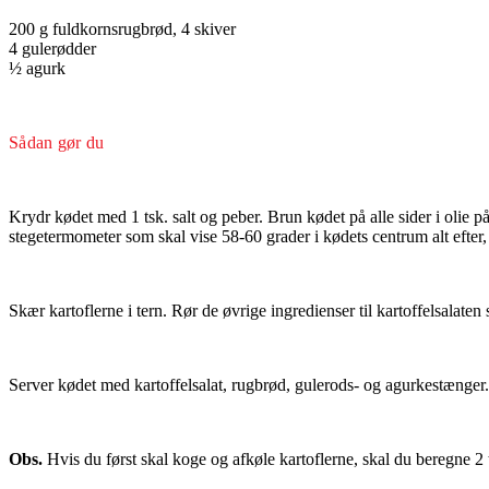
200 g fuldkornsrugbrød, 4 skiver
4 gulerødder
½ agurk
Sådan gør du
Krydr kødet med 1 tsk. salt og peber. Brun kødet på alle sider i olie 
stegetermometer som skal vise 58-60 grader i kødets centrum alt efter
Skær kartoflerne i tern. Rør de øvrige ingredienser til kartoffelsalate
Server kødet med kartoffelsalat, rugbrød, gulerods- og agurkestænger.
Obs.
Hvis du først skal koge og afkøle kartoflerne, skal du beregne 2 t