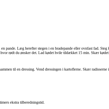
på en pande. Læg herefter stegen i en bradepande eller ovnfast fad. Ste
, hvor rødt du ønsker det. Lad kødet hvile tildækket 15 min. Skær kødet 
n sammen til en dressing. Vend dressingen i kartoflerne. Skær radisserne 
imers ekstra tilberedningstid.